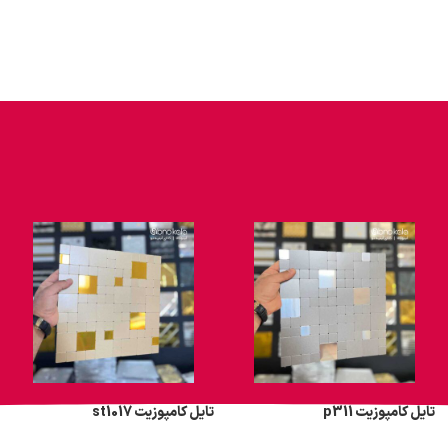
تایل کامپوزیت p311
تایل کامپوزیت st1017