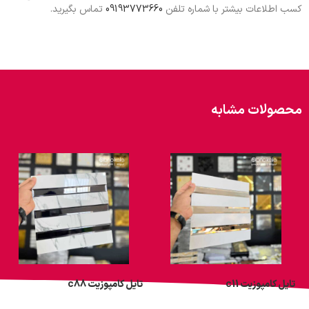
کسب اطلاعات بیشتر با شماره تلفن
09193773660
تماس بگیرید.
محصولات مشابه
تایل کامپوزیت c11
تایل کامپوزیت c88