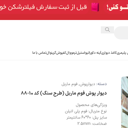
 پلیمری
کاغذ دیواری
آینه دکوراتیو
استیل
ترمووال
کفپوش
گرینوال
تماس با ما
دسته:
دیوارپوش
,
فوم ماربل
دیوار پوش فوم ماربل (طرح سنگ) کد 10-88
ویژگی‌های محصول
نوع متریال: فوم پلی اتیلن
سایز پنل: 60*60 سانتیمتر
ضخامت: 2.5mm