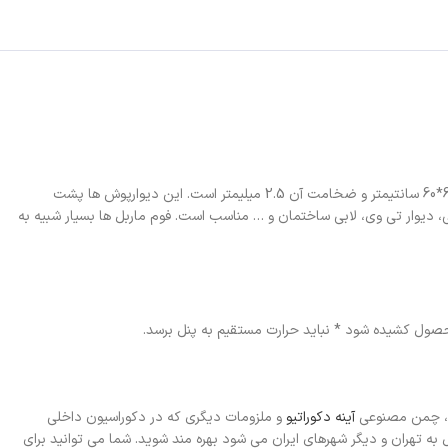
پنل های فوم ماربل کد 1088 در واقع نوعی دیوارپوش فومی هستند که دارای یک لایه روکش پلی اتیلن براق با طرح ماربل می باشد. ابعاد هر پنل این محصول 60*60 سانتیمتر و ضخامت آن 2.5 میلیمتر است. این دیوارپوش ها پشت
دیوار تی وی، لابی ساختمان و … مناسب است. فوم ماربل ها بسیار شبیه به
صول کشیده شود * نباید حرارت مستقیم به پنل برسد.
یت، چمن مصنوعی
آینه دکوراتیو
و ملزومات دیگری که در دکوراسیون داخلی
 تهران و دیگر شهرهای ایران می شود بهره مند شوید. شما می توانید برای