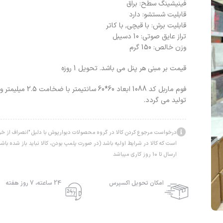
فینیشینگ سطح: براق
قابلیت شستشو: دارد
قابلیت برش: با قیچی, با کاتر
تراز عایق صوتی: 10 دسیبل
وزن خالص: 150 گرم
قیمت بر مبنی هر پنل می باشد. تحویل 1 روزه
فوم ماربل کد 1088 ابعاد
تولید می گردد.
درخواست مرجوع کردن کالا در گروه محصولات دبوارپوش با دلیل "انصراف از خرید
است که کالا در شرایط اولیه باشد (در صورت پلمپ بودن، کالا نباید باز شده ب
ارسال تا 10 روز کاری میباشد
امکان تحویل اکسپرس
24 ساعته، 7 روز هفته