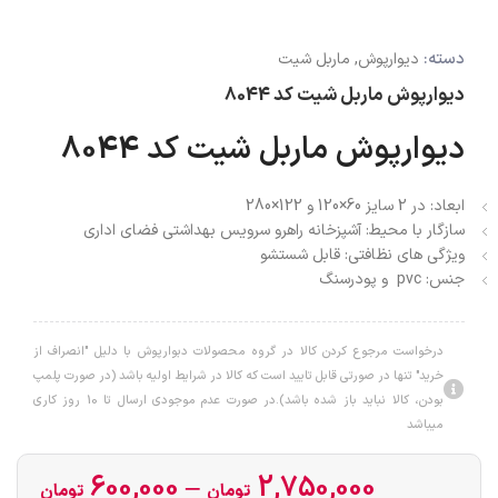
دسته:
دیوارپوش
,
ماربل شیت
دیوارپوش ماربل شیت کد 8044
دیوارپوش ماربل شیت کد 8044
ابعاد:
در 2 سایز
60×120 و 122×280
سازگار با محیط:
آشپزخانه راهرو سرویس بهداشتی فضای اداری
ویژگی های نظافتی:
قابل شستشو
جنس: pvc و پودرسنگ
درخواست مرجوع کردن کالا در گروه محصولات دبوارپوش با دلیل "انصراف از
خرید" تنها در صورتی قابل تایید است که کالا در شرایط اولیه باشد (در صورت پلمپ
بودن، کالا نباید باز شده باشد).در صورت عدم موجودی ارسال تا 10 روز کاری
میباشد
600,000
–
2,750,000
تومان
تومان