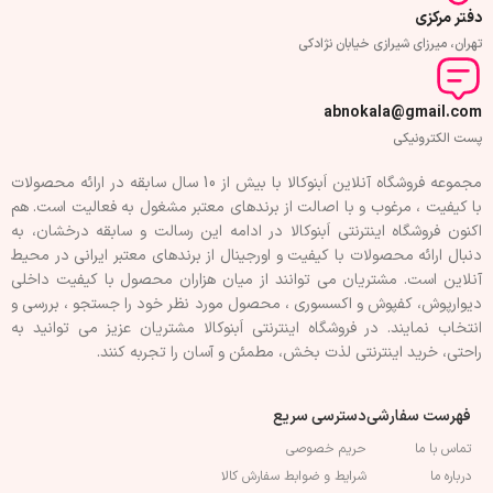
دفتر مرکزی
تهران، میرزای شیرازی خیابان نژادکی
abnokala@gmail.com
پست الکترونیکی
مجموعه فروشگاه آنلاین اَبنوکالا با بیش از 10 سال سابقه در ارائه محصولات
با کيفيت ، مرغوب و با اصالت از برندهای معتبر مشغول به فعاليت است. هم
اکنون فروشگاه اینترنتی اَبنوکالا در ادامه اين رسالت و سابقه درخشان، به
دنبال ارائه محصولات با کيفيت و اورجينال از برندهای معتبر ايرانی در محيط
آنلاين است. مشتريان می توانند از ميان هزاران محصول با کيفيت داخلی
دیوارپوش، کفپوش و اکسسوری ، محصول مورد نظر خود را جستجو ، بررسی و
انتخاب نمايند. در فروشگاه اینترنتی اَبنوکالا مشتريان عزیز می توانيد به
راحتی، خرید اینترنتی لذت بخش، مطمئن و آسان را تجربه کنند.
فهرست سفارشی
دسترسی سریع
تماس با ما
حریم خصوصی
درباره ما
شرایط و ضوابط سفارش کالا