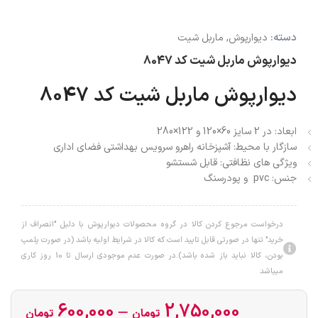
دسته:
دیوارپوش
,
ماربل شیت
دیوارپوش ماربل شیت کد 8047
دیوارپوش ماربل شیت کد 8047
ابعاد:
در 2 سایز
60×120 و 122×280
سازگار با محیط:
آشپزخانه راهرو سرویس بهداشتی فضای اداری
ویژگی های نظافتی:
قابل شستشو
جنس: pvc و پودرسنگ
درخواست مرجوع کردن کالا در گروه محصولات دبوارپوش با دلیل "انصراف از
خرید" تنها در صورتی قابل تایید است که کالا در شرایط اولیه باشد (در صورت پلمپ
بودن، کالا نباید باز شده باشد).در صورت عدم موجودی ارسال تا 10 روز کاری
میباشد
600,000
–
2,750,000
تومان
تومان