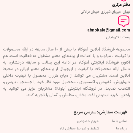
دفتر مرکزی
تهران، میرزای شیرازی خیابان نژادکی
abnokala@gmail.com
پست الکترونیکی
مجموعه فروشگاه آنلاین اَبنوکالا با بیش از 10 سال سابقه در ارائه محصولات
با کيفيت ، مرغوب و با اصالت از برندهای معتبر مشغول به فعاليت است. هم
اکنون فروشگاه اینترنتی اَبنوکالا در ادامه اين رسالت و سابقه درخشان، به
دنبال ارائه محصولات با کيفيت و اورجينال از برندهای معتبر ايرانی در محيط
آنلاين است. مشتريان می توانند از ميان هزاران محصول با کيفيت داخلی
دیوارپوش، کفپوش و اکسسوری ، محصول مورد نظر خود را جستجو ، بررسی و
انتخاب نمايند. در فروشگاه اینترنتی اَبنوکالا مشتريان عزیز می توانيد به
راحتی، خرید اینترنتی لذت بخش، مطمئن و آسان را تجربه کنند.
فهرست سفارشی
دسترسی سریع
تماس با ما
حریم خصوصی
درباره ما
شرایط و ضوابط سفارش کالا