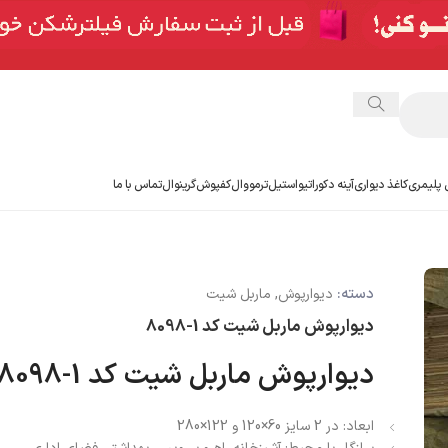
 پلیمری
کاغذ دیواری
آینه دکوراتیو
استیل
ترمووال
کفپوش
گرینوال
تماس با ما
دسته:
دیوارپوش
,
ماربل شیت
دیوارپوش ماربل شیت کد 1-8098
دیوارپوش ماربل شیت کد 1-8098
ابعاد:
در 2 سایز
60×120 و 122×280