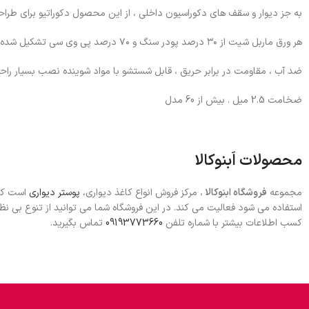
به جز دیوار و سقف های دکوراسیون داخلی ، از این محصول دکوراتیو برای طراحی 
هر ورق ماربل شیت از ۳۰ درصد پودر سنگ و ۷۰ درصد پی وی سی تشکیل شده است که باعث شده به نسبت محصولات پی وی سی استحکام بالاتری داشته باشد.
ضد آب ، مقاومت در برابر حریق ، قابل شستشو با مواد شوینده نصب بسیار را
ضخامت 2.5 میل . بیش از 60 مدل
محصولات اَبنوکالا
مجموعه
فروشگاه ابنوکالا
، مرکز فروش انواع کاغذ دیواری،
پوستر دیواری
است که 
استفاده می شود فعالیت می کند. در این فروشگاه شما می توانید از تنوع بی 
کسب اطلاعات بیشتر با شماره تلفن
09193773660
تماس بگیرید.