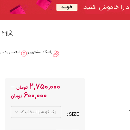
باشگاه مشتریان
شعب وودمار
–
2,750,000
تومان
600,000
تومان
SIZE