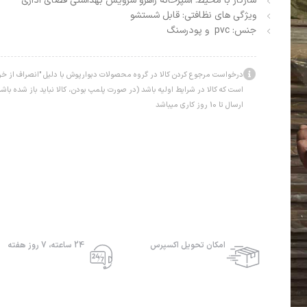
سازگار با محیط:
آشپزخانه راهرو سرویس بهداشتی فضای اداری
ویژگی های نظافتی:
قابل شستشو
جنس: pvc و پودرسنگ
درخواست مرجوع کردن کالا در گروه محصولات دبوارپوش با دلیل "انصراف از خرید
است که کالا در شرایط اولیه باشد (در صورت پلمپ بودن، کالا نباید باز شده ب
ارسال تا 10 روز کاری میباشد
امکان تحویل اکسپرس
24 ساعته، 7 روز هفته