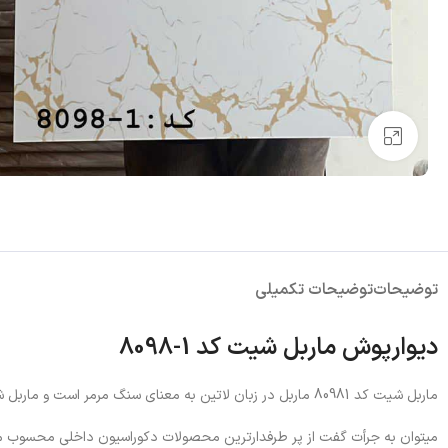
بزرگنمایی تصویر
توضیحات
توضیحات تکمیلی
دیوارپوش ماربل شیت کد 1-8098
ماربل شیت کد 80981 ماربل در زبان لاتین به معنای سنگ مرمر است و ماربل شیت ورقهای پی وی سی طرح سنگی که بیشتر با عنوان سنگ مصنوعی شناخته شده است
میتوان به جرأت گفت از پر طرفدارترین محصولات دکوراسیون داخلی محسوب میشو