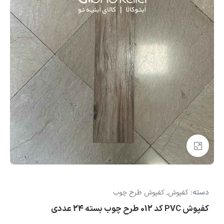
بزرگنمایی تصویر
دسته:
کفپوش
,
کفپوش طرح چوب
کفپوش PVC کد 012 طرح چوب بسته 24 عددی