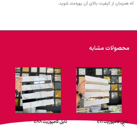
که همزمان از کیفیت بالای آن بهره‌مند شوید.
محصولات مشابه
تایل کامپوزیت c11
تایل کامپوزیت c88
تایل 