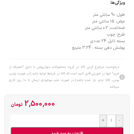
ویژگی‌ها
طول:
90 سانتی متر
عرض:
15 سانتی متر
ضخامت:
0.2 سانتی متر
طرح:
چوب
بسته تایل 24 عددی
پوشش دهی بسته : 3.24 متربع
درخواست مرجوع کردن کالا در گروه محصولات دبوارپوش با دلیل "انصراف از
خرید" تنها در صورتی قابل تایید است که کالا در شرایط اولیه باشد (در صورت پلمپ
بودن، کالا نباید باز شده باشد).در صورت عدم موجودی ارسال تا 10 روز کاری
میباشد
2,500,000
تومان
+
-
افزودن به سبد خرید