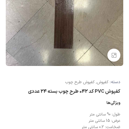
بزرگنمایی تصویر
دسته:
کفپوش
,
کفپوش طرح چوب
کفپوش PVC کد 042 طرح چوب بسته 24 عددی
ویژگی‌ها
طول:
90 سانتی متر
عرض:
15 سانتی متر
ضخامت:
0.2 سانتی متر