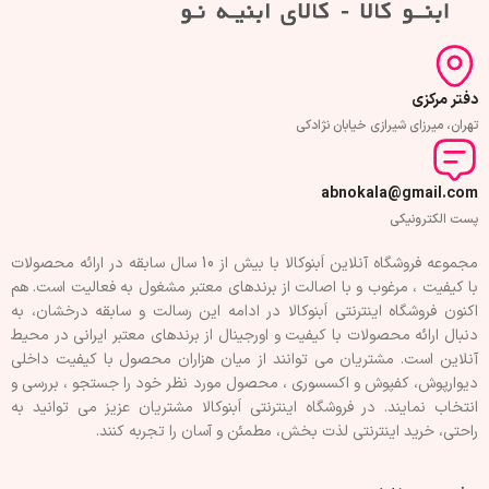
دفتر مرکزی
تهران، میرزای شیرازی خیابان نژادکی
abnokala@gmail.com
پست الکترونیکی
مجموعه فروشگاه آنلاین اَبنوکالا با بیش از 10 سال سابقه در ارائه محصولات
با کيفيت ، مرغوب و با اصالت از برندهای معتبر مشغول به فعاليت است. هم
اکنون فروشگاه اینترنتی اَبنوکالا در ادامه اين رسالت و سابقه درخشان، به
دنبال ارائه محصولات با کيفيت و اورجينال از برندهای معتبر ايرانی در محيط
آنلاين است. مشتريان می توانند از ميان هزاران محصول با کيفيت داخلی
دیوارپوش، کفپوش و اکسسوری ، محصول مورد نظر خود را جستجو ، بررسی و
انتخاب نمايند. در فروشگاه اینترنتی اَبنوکالا مشتريان عزیز می توانيد به
راحتی، خرید اینترنتی لذت بخش، مطمئن و آسان را تجربه کنند.