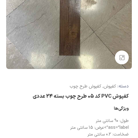
بزرگنمایی تصویر
دسته:
کفپوش
,
کفپوش طرح چوب
کفپوش PVC کد 05 طرح چوب بسته 24 عددی
ویژگی‌ها
طول:
90 سانتی متر
ass=”label”>عرض:
15 سانتی متر
ضخامت:
0.2 سانتی متر