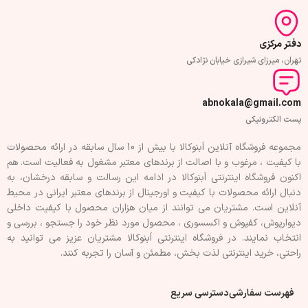
دفتر مرکزی
تهران، میرزای شیرازی خیابان نژادکی
abnokala@gmail.com
پست الکترونیکی
مجموعه فروشگاه آنلاین اَبنوکالا با بیش از 10 سال سابقه در ارائه محصولات
با کيفيت ، مرغوب و با اصالت از برندهای معتبر مشغول به فعاليت است. هم
اکنون فروشگاه اینترنتی اَبنوکالا در ادامه اين رسالت و سابقه درخشان، به
دنبال ارائه محصولات با کيفيت و اورجينال از برندهای معتبر ايرانی در محيط
آنلاين است. مشتريان می توانند از ميان هزاران محصول با کيفيت داخلی
دیوارپوش، کفپوش و اکسسوری ، محصول مورد نظر خود را جستجو ، بررسی و
انتخاب نمايند. در فروشگاه اینترنتی اَبنوکالا مشتريان عزیز می توانيد به
راحتی، خرید اینترنتی لذت بخش، مطمئن و آسان را تجربه کنند.
فهرست سفارشی
دسترسی سریع