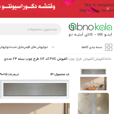
Skip to navigation
Skip to main content
دیوارپوش های فومی
ماربل شیت
دیوارپوش
دسته بندی کالاها
خانه
/
کفپوش
/
کفپوش طرح چوب
/
کفپوش PVC کد 112 طرح چوب بسته 24 عددی