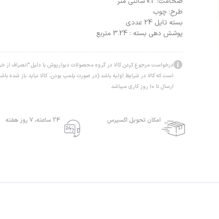
ضخامت:
0.2 سانتی متر
طرح:
چوب
بسته تایل 24 عددی
پوشش دهی بسته : 3.24 متربع
درخواست مرجوع کردن کالا در گروه محصولات دبوارپوش با دلیل "انصراف از خرید
است که کالا در شرایط اولیه باشد (در صورت پلمپ بودن، کالا نباید باز شده ب
ارسال تا 10 روز کاری میباشد
امکان تحویل اکسپرس
24 ساعته، 7 روز هفته