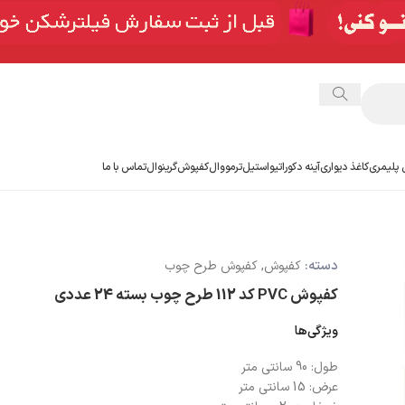
 پلیمری
کاغذ دیواری
آینه دکوراتیو
استیل
ترمووال
کفپوش
گرینوال
تماس با ما
دسته:
کفپوش
,
کفپوش طرح چوب
کفپوش PVC کد 112 طرح چوب بسته 24 عددی
ویژگی‌ها
طول:
90 سانتی متر
عرض:
15 سانتی متر