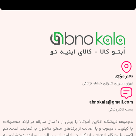
دفتر مرکزی
تهران، میرزای شیرازی خیابان نژادکی
abnokala@gmail.com
پست الکترونیکی
مجموعه فروشگاه آنلاین اَبنوکالا با بیش از 10 سال سابقه در ارائه محصولات
با کيفيت ، مرغوب و با اصالت از برندهای معتبر مشغول به فعاليت است. هم
اکنون فروشگاه اینترنتی اَبنوکالا در ادامه اين رسالت و سابقه درخشان، به