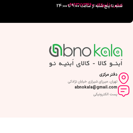
تماس با اَبنوکالا : 09193773660
شنبه تا پنج شنبه از ساعت 9:00 تا 24:00
دفتر مرکزی
تهران، میرزای شیرازی خیابان نژادکی
abnokala@gmail.com
پست الکترونیکی