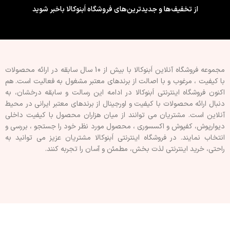
از تخفیف‌ها و جدیدترین‌های فروشگاه اَبنوکالا باخبر شوید
مجموعه فروشگاه آنلاین اَبنوکالا با بیش از 10 سال سابقه در ارائه محصولات
با کيفيت ، مرغوب و با اصالت از برندهای معتبر مشغول به فعاليت است. هم
اکنون فروشگاه اینترنتی اَبنوکالا در ادامه اين رسالت و سابقه درخشان، به
دنبال ارائه محصولات با کيفيت و اورجينال از برندهای معتبر ايرانی در محيط
آنلاين است. مشتريان می توانند از ميان هزاران محصول با کيفيت داخلی
دیوارپوش، کفپوش و اکسسوری ، محصول مورد نظر خود را جستجو ، بررسی و
انتخاب نمايند. در فروشگاه اینترنتی اَبنوکالا مشتريان عزیز می توانيد به
راحتی، خرید اینترنتی لذت بخش، مطمئن و آسان را تجربه کنند.