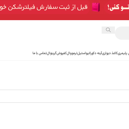
 پلیمری
کاغذ دیواری
آینه دکوراتیو
استیل
ترمووال
کفپوش
گرینوال
تماس با ما