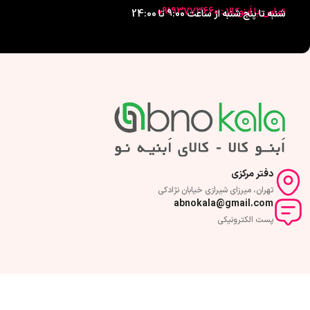
تماس با اَبنوکالا : 09193773660
شنبه تا پنج شنبه از ساعت 9:00 تا 24:00
دفتر مرکزی
تهران، میرزای شیرازی خیابان نژادکی
abnokala@gmail.com
پست الکترونیکی