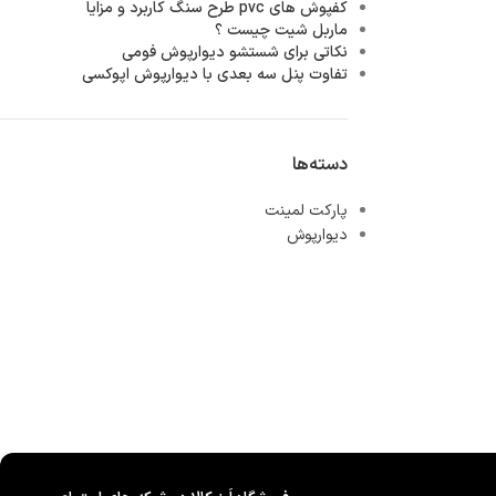
کفپوش های pvc طرح سنگ کاربرد و مزایا
ماربل شیت چیست ؟
نکاتی برای شستشو دیوارپوش فومی
تفاوت پنل سه بعدی با دیوارپوش اپوکسی
دسته‌ها
پارکت لمینت
دیوارپوش