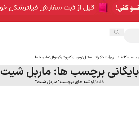
 پلیمری
کاغذ دیواری
آینه دکوراتیو
استیل
ترمووال
کفپوش
گرینوال
تماس با ما
بایگانی برچسب ها: ماربل شیت
خانه
/
نوشته های برچسب "ماربل شیت"