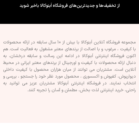
از تخفیف‌ها و جدیدترین‌های فروشگاه اَبنوکالا باخبر شوید
مجموعه فروشگاه آنلاین اَبنوکالا با بیش از 10 سال سابقه در ارائه محصولات
با کيفيت ، مرغوب و با اصالت از برندهای معتبر مشغول به فعاليت است. هم
اکنون فروشگاه اینترنتی اَبنوکالا در ادامه اين رسالت و سابقه درخشان، به
دنبال ارائه محصولات با کيفيت و اورجينال از برندهای معتبر ايرانی در محيط
آنلاين است. مشتريان می توانند از ميان هزاران محصول با کيفيت داخلی
دیوارپوش، کفپوش و اکسسوری ، محصول مورد نظر خود را جستجو ، بررسی و
انتخاب نمايند. در فروشگاه اینترنتی اَبنوکالا مشتريان عزیز می توانيد به
راحتی، خرید اینترنتی لذت بخش، مطمئن و آسان را تجربه کنند.