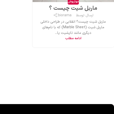
دیوارپوش
ماربل شیت چیست ؟
ارسال توسط
biorama
ماربل شیت چیست؟ انقلابی در طراحی داخلی
ماربل شیت (Marble Sheet) که با نام‌های
دیگری مانند تاپشیت یا...
ادامه مطلب