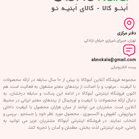
دفتر مرکزی
تهران، میرزای شیرازی خیابان نژادکی
abnokala@gmail.com
پست الکترونیکی
مجموعه فروشگاه آنلاین اَبنوکالا با بیش از 10 سال سابقه در ارائه محصولات
با کيفيت ، مرغوب و با اصالت از برندهای معتبر مشغول به فعاليت است. هم
اکنون فروشگاه اینترنتی اَبنوکالا در ادامه اين رسالت و سابقه درخشان، به
دنبال ارائه محصولات با کيفيت و اورجينال از برندهای معتبر ايرانی در محيط
آنلاين است. مشتريان می توانند از ميان هزاران محصول با کيفيت داخلی
دیوارپوش، کفپوش و اکسسوری ، محصول مورد نظر خود را جستجو ، بررسی و
انتخاب نمايند. در فروشگاه اینترنتی اَبنوکالا مشتريان عزیز می توانيد به
راحتی، خرید اینترنتی لذت بخش، مطمئن و آسان را تجربه کنند.