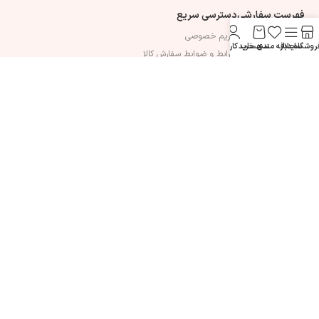
فهرست سفارشی
دسترسی سریع
تماس با ما
حریم خصوصی
روشگاه
سایدبار
علاقه مندی
سبد خرید
حساب کاربری من
درباره ما
شرایط و ضوابط سفارش کالا
قوانین و مقرارات
ارسال هدیه
سوالات متداول