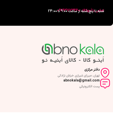
تماس با اَبنوکالا : 09193773660
شنبه تا پنج شنبه از ساعت 9:00 تا 24:00
دفتر مرکزی
تهران، میرزای شیرازی خیابان نژادکی
abnokala@gmail.com
پست الکترونیکی