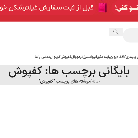
 پلیمری
کاغذ دیواری
آینه دکوراتیو
استیل
ترمووال
کفپوش
گرینوال
تماس با ما
بایگانی برچسب ها: کفپوش
خانه
/
نوشته های برچسب "کفپوش"