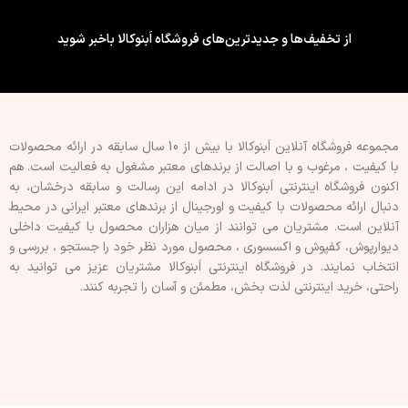
از تخفیف‌ها و جدیدترین‌های فروشگاه اَبنوکالا باخبر شوید
مجموعه فروشگاه آنلاین اَبنوکالا با بیش از 10 سال سابقه در ارائه محصولات
با کيفيت ، مرغوب و با اصالت از برندهای معتبر مشغول به فعاليت است. هم
اکنون فروشگاه اینترنتی اَبنوکالا در ادامه اين رسالت و سابقه درخشان، به
دنبال ارائه محصولات با کيفيت و اورجينال از برندهای معتبر ايرانی در محيط
آنلاين است. مشتريان می توانند از ميان هزاران محصول با کيفيت داخلی
دیوارپوش، کفپوش و اکسسوری ، محصول مورد نظر خود را جستجو ، بررسی و
انتخاب نمايند. در فروشگاه اینترنتی اَبنوکالا مشتريان عزیز می توانيد به
راحتی، خرید اینترنتی لذت بخش، مطمئن و آسان را تجربه کنند.